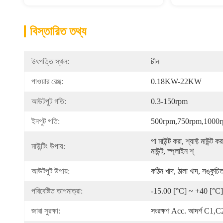
বিস্তারিত তথ্য
উৎপত্তি স্থল:
চীন
পাওয়ার রেঞ্জ:
0.18KW-22KW
আউটপুট গতি:
0.3-150rpm
ইনপুট গতি:
500rpm,750rpm,1000
পা মাউন্ট করা, শ্যাফ্ট মাউন্ট করা
মাউন্টিং উপায়:
মাউন্ট, স্প্লাইন শ্
আউটপুট উপায়:
কঠিন খাদ, ঠালা খাদ, সঙ্কুচি
পরিবেষ্টিত তাপমাত্রা:
-15.00 [°C] ~ +40 [°C]
জারা সুরক্ষা:
সংরক্ষণ Acc. আদর্শ C1,C