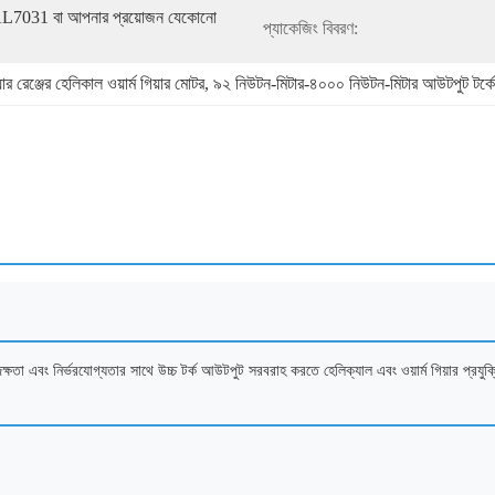
7031 বা আপনার প্রয়োজন যেকোনো 
প্যাকেজিং বিবরণ:
রেঞ্জের হেলিকাল ওয়ার্ম গিয়ার মোটর
, 
৯২ নিউটন-মিটার-৪০০০ নিউটন-মিটার আউটপুট টর্কের
ী দক্ষতা এবং নির্ভরযোগ্যতার সাথে উচ্চ টর্ক আউটপুট সরবরাহ করতে হেলিক্যাল এবং ওয়ার্ম গিয়ার প্রয