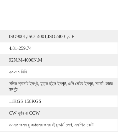
ISO9001,ISO14001,ISO24001,CE
4.81-259.74
92N.m-4000N.m
২০-৭০ মিমি
সলিড শ্যাফট ইনপুট, হ্যান্ড হুইল ইনপুট, এসি মোটর ইনপুট, সার্ভো মোটর 
ইনপুট
11KGS-158KGS
CW ঘূর্ণন বা CCW
সমস্ত জলবায়ু অঞ্চলের জন্য স্ট্যান্ডার্ড লেপ, সমাপ্তি কোট