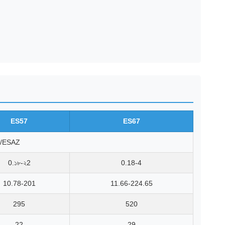
ES57
ES67
/ESAZ
0.১৮-২2
0.18-4
10.78-201
11.66-224.65
295
520
22
29