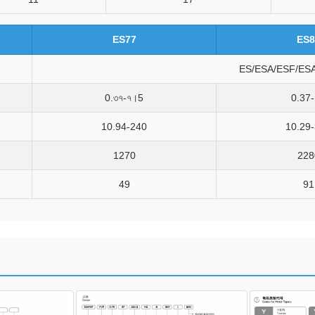
ES77
ES8
ES/ESA/ESF/ES
0.৩৭-৭।5
0.37
10.94-240
10.29
1270
228
49
91