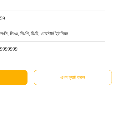
1
$59
ল/সি, ডি/এ, ডি/পি, টি/টি, ওয়েস্টার্ন ইউনিয়ন
99999999
এখন চ্যাট করুন