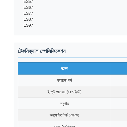
ES57
ES67
ES77
ES87
ES97
টেকনিক্যাল স্পেসিফিকেশন
মডেল
কাঠামো ফর্ম
ইনপুট পাওয়ার (কেডব্লিউ)
অনুপাত
অনুমোদিত টর্ক (এনএম)
ওজন (কেজিএস)