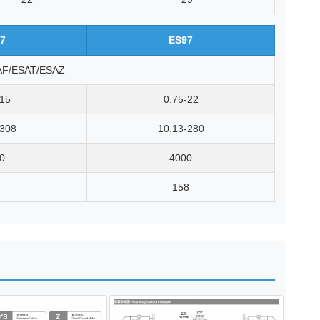
7
ES97
AF/ESAT/ESAZ
-15
0.75-22
-308
10.13-280
0
4000
158