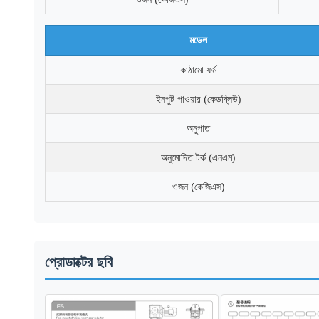
মডেল
কাঠামো ফর্ম
ইনপুট পাওয়ার (কেডব্লিউ)
অনুপাত
অনুমোদিত টর্ক (এনএম)
ওজন (কেজিএস)
প্রোডাক্টের ছবি