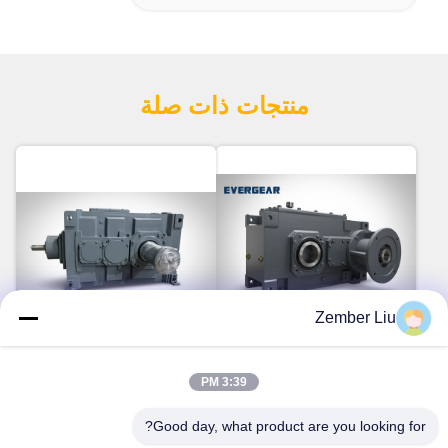
منتجات ذات صلة
Zember Liu
فيديو
فيديو
سلسلة EH3HH علبة التروس
EB3SH علبة التروس المزدوجة
3:39 PM
المتعرجية ذات العزم العكسي
المزدوجة مع 4KW-4823KW
العالي مع غطاء الحديد الزهري
مجموعة الطاقة نظام تصميم
Good day, what product are you looking for?
تحدث الآن
وشريحة إدخال IEC لدفع
تحدث الآن
وحداتي وتقليل الضوضاء