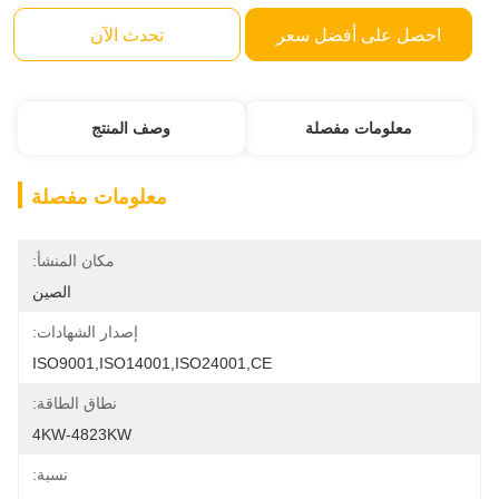
احصل على أفضل سعر
تحدث الآن
معلومات مفصلة
وصف المنتج
معلومات مفصلة
مكان المنشأ:
الصين
إصدار الشهادات:
ISO9001,ISO14001,ISO24001,CE
نطاق الطاقة:
4KW-4823KW
نسبة: