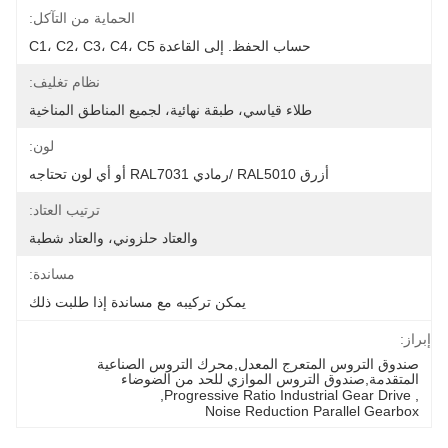
الحماية من التآكل:
حساب الحفظ. إلى القاعدة C1، C2، C3، C4، C5
نظام تغليف:
طلاء قياسي، طبقة نهائية، لجميع المناطق المناخية
لون:
أزرق RAL5010 /رمادي RAL7031 أو أي لون تحتاجه
ترتيب العتاد:
والعتاد حلزوني، والعتاد شطبة
مساندة:
يمكن تركيبه مع مساندة إذا طلبت ذلك
إبراز:
صندوق التروس المتعرج المعدل,محرك التروس الصناعية 
المتقدمة,صندوق التروس الموازي للحد من الضوضاء
, 
Progressive Ratio Industrial Gear Drive
, 
Noise Reduction Parallel Gearbox