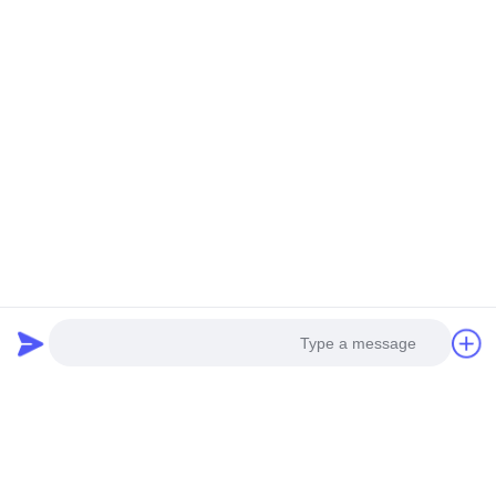
العجلات الصناعية
للمعدات الثقيلة
فيديو
سلسلة إيه بي 90 درجة الزاوية
اليمنى محرك التروس المحمول
مع 4KW-4823KW نطاق الطاقة
تحدث الآن
وتصميم وحدات لتحريك التروس
الصناعية
الاتصال السريع
Photo