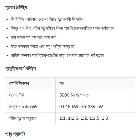
প্রধান বৈশিষ্ট্য
টি সিরিজ স্পাইরাল বেভেল গিয়ার হ্রাসকারী ডিজাইন
নিম্ন এবং উচ্চ গতির ট্রান্সমিশন উভয় অ্যাপ্লিকেশনগুলিতে সমান কর্মক্ষমতা
কম কম্পন সহ কম শব্দে কাজ করা
উচ্চ ভারবহন ক্ষমতা এবং মসৃণ শক্তি সংক্রমণ
চাহিদা সম্পন্ন অ্যাপ্লিকেশনগুলির জন্য চমৎকার ভারবহন পর্যাপ্ততা
প্রযুক্তিগত বৈশিষ্ট্য
স্পেসিফিকেশন
মান
সর্বোচ্চ টর্ক
5000 N·m পর্যন্ত
ইনপুট পাওয়ার রেটিং
0.015 kW থেকে 335 kW
স্পীড হ্রাস অনুপাত
1:1, 1:1.5, 1:2, 1:2.5, 1:3
পণ্য গ্যালারি