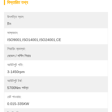
বিস্তারিত তথ্য
উৎপত্তি স্থল:
চীন
সাক্ষ্যদান:
ISO9001,ISO14001,ISO24001,CE
গিয়ারিং ব্যবস্থা:
বেভেল / সর্পিল গিয়ার
আউটপুট গতি:
3-1450rpm
আউটপুট টর্ক:
5700Nm পর্যন্ত
রেট পাওয়ার:
0.015-335KW