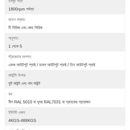
ইনপুট গতি:
1800rpm পর্যন্ত
মডেল নম্বার:
টি সিরিজ এবং জেড সিরিজ
অনুপাত:
1 থেকে 5
স্ট্রাকচার অপশন:
একক আউটপুট শ্যাফ্ট / ডাবল আউটপুট শ্যাফ্ট / তিন আউটপুট শ্যাফ্ট
মাউন্টিং উপায়:
ফুট মাউন্ট এবং খাদ মাউন্ট
রঙ:
নীল RAL 5010 বা ধূসর RAL7031 বা গ্রাহকের প্রয়োজন
ইউনিট ওজন:
4KGS-488KGS