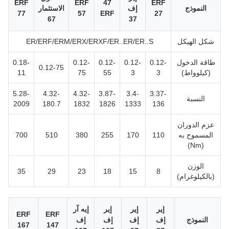
ERF
ERF
47
ERF
النموذج
إف
الاستثمار
77
57
ERF
27
67
37
شكل الهيكل
ER/ERF/ERM/ERX/ERXF/ER..ER/ER..S
طاقة الدخول
0.12-
0.12-
0.12-
0.12-
0.18-
0.12-75
(كيلوواط)
3
3
55
75
11
5.28-
4.32-
4.32-
3.87-
3.4-
3.37-
النسبة
2009
180.7
1832
1826
1333
136
عزم الدوران
المسموح به
110
170
255
380
510
700
(Nm)
الوزن
35
29
23
18
15
8
(بالكيلوغرام)
إير
إير
إير
إيه آر
ERF
ERF
النموذج
إف
إف
إف
إف
167
147