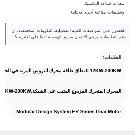
معدات صناعة البلاستيك
وتطبيقات صناعية أخرى مختلفة
للحصول على المواصفات الفنية التفصيلية، التكوينات المخصصة، أو
دعم التطبيقات، يرجى الاتصال بفريق الهندسة لدينا على الانترنت!
العلامات:
0.12KW-200KW نطاق طاقة محرك التروس المرنة في الخط,3.4 ∙ 285.61 محرك مروحي,نظام تصميم وحداتي محرك التروس ER Series
المحرك المتحرك المزدوج المثبت على الشبكة,0.12KW-200KW نطاق طاقة محرك التروس المرنة في الخط,3.4 ∙ 285.61 مقاس محرك العدادات ERF سلسلة
Modular Design System ER Series Gear Motor