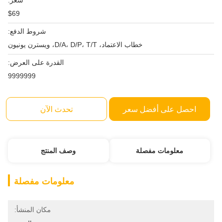
سعر:
$69
شروط الدفع:
خطاب الاعتماد، D/A، D/P، T/T، ويسترن يونيون
القدرة على العرض:
9999999
احصل على أفضل سعر
تحدث الآن
معلومات مفصلة
وصف المنتج
معلومات مفصلة
مكان المنشأ: