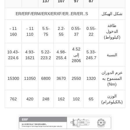
137
107
97
87
شكل الهيكل
ER/ERF/ERM/ERX/ERXF/ER..ER/ER..S
طاقة
11 -
11 -
5.5-
2.2-
0.55-
0.55-
الدخول
160
110
75
55
37
22
(كيلوواط)
4.52
10.43-
4.93-
5.22-
4.98-
5.33-
النسبة
إلى
224.6
1621
223.2
255.4
245.7
2806
عزم الدوران
المسموح به
1320
2550
3670
6800
11050
15300
(Nm)
الوزن
762
420
248
162
102
65
(بالكيلوغرام)