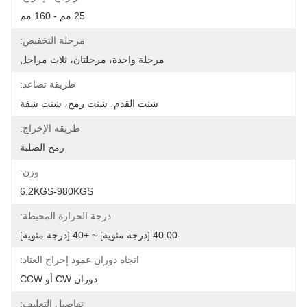
25 مم - 160 مم
مرحلة التخفيض:
مرحلة واحدة، مرحلتان، ثلاث مراحل
طريقة تصاعد:
شنت القدم، شنت رمح، شنت شفة
طريقة الإخراج:
رمح الصلبة
وزن:
6.2KGS-980KGS
درجة الحرارة المحيطة:
-40.00 [درجة مئوية] ~ +40 [درجة مئوية]
اتجاه دوران عمود إخراج العتاد:
دوران CW أو CCW
تفاصيل التغليف: