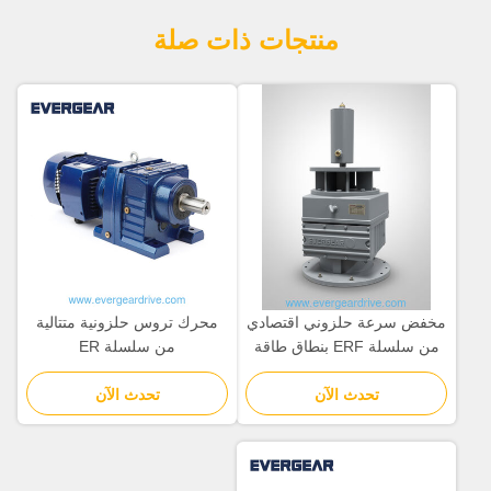
منتجات ذات صلة
مخفض سرعة حلزوني اقتصادي
محرك تروس حلزونية متتالية
من سلسلة ERF بنطاق طاقة
من سلسلة ER
من 0.12 كيلو واط إلى 200
تحدث الآن
كيلو واط ونسبة من 3.4 إلى
تحدث الآن
285.61 لتطبيقات التركيب على
الشفة